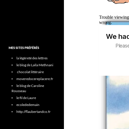
MES SITES PRÉFÉRÉS
la légèreté des lettres
le blog de Laïla Methnani
chocolat littéraire
moveredocereplacere.fr
le blog de Caroline
Rousseau
le fil de Laure
ecolededemain
http://flaubertandco.fr