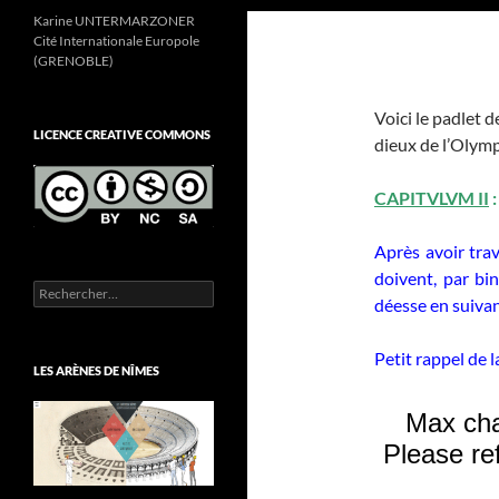
Karine UNTERMARZONER
Cité Internationale Europole
(GRENOBLE)
Voici le padlet 
LICENCE CREATIVE COMMONS
dieux de l’Olymp
CAPITVLVM II
Après avoir trav
doivent, par bin
Rechercher :
déesse en suivan
Petit rappel de 
LES ARÈNES DE NÎMES