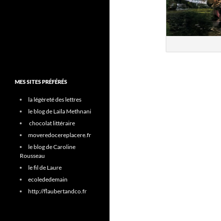
MES SITES PRÉFÉRÉS
la légèreté des lettres
le blog de Laïla Methnani
chocolat littéraire
moveredocereplacere.fr
le blog de Caroline
Rousseau
le fil de Laure
ecolededemain
http://flaubertandco.fr