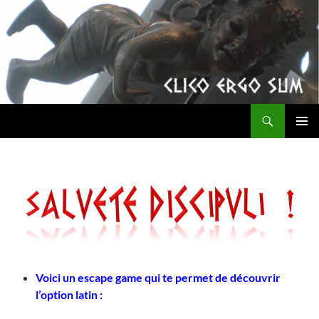
Aller
au
contenu
Recherche
clicoergosum
MENU
PRINCI
Voici un escape game qui te permet de découvrir
l’option latin :