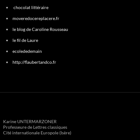
chocolat littéraire
moveredocereplacere.fr
le blog de Caroline Rousseau
le fil de Laure
ecolededemain
http://flaubertandco.fr
Karine UNTERMARZONER
Professeure de Lettres classiques
Cité internationale Europole (Isère)