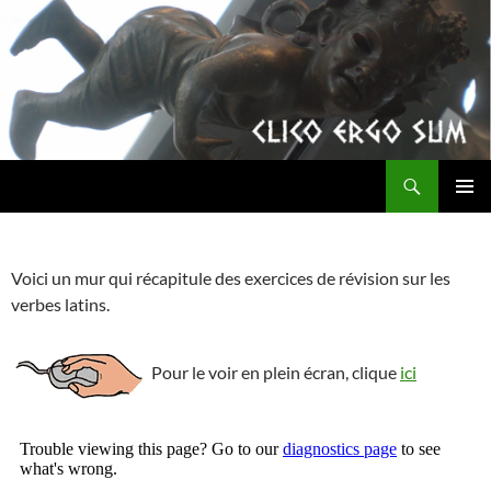
Aller
au
contenu
Recherche
clicoergosum
MENU
PRINCI
Voici un mur qui récapitule des exercices de révision sur les
verbes latins.
Pour le voir en plein écran, clique
ici