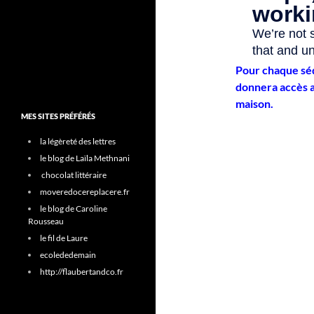
Pour chaque séq
donnera accès a
maison.
MES SITES PRÉFÉRÉS
la légèreté des lettres
le blog de Laïla Methnani
chocolat littéraire
moveredocereplacere.fr
le blog de Caroline
Rousseau
le fil de Laure
ecolededemain
http://flaubertandco.fr