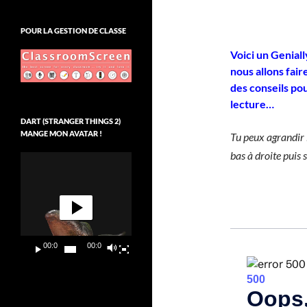
POUR LA GESTION DE CLASSE
Voici un Genial
nous allons faire
des conseils pou
lecture…
DART (STRANGER THINGS 2)
MANGE MON AVATAR !
Tu peux agrandir 
bas à droite puis 
Lecteur
vidéo
00:00
00:09