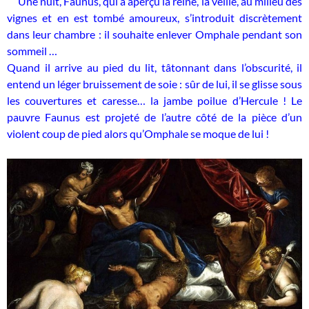
Une nuit, Faunus, qui a aperçu la reine, la veille, au milieu des
vignes et en est tombé amoureux, s’introduit discrètement
dans leur chambre : il souhaite enlever Omphale pendant son
sommeil …
Quand il arrive au pied du lit, tâtonnant dans l’obscurité, il
entend un léger bruissement de soie : sûr de lui, il se glisse sous
les couvertures et caresse… la jambe poilue d’Hercule ! Le
pauvre Faunus est projeté de l’autre côté de la pièce d’un
violent coup de pied alors qu’Omphale se moque de lui !