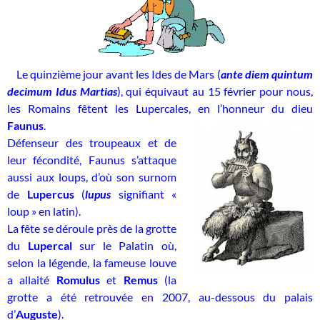
Le quinzième jour avant les Ides de Mars (
ante diem quintum
decimum Idus Martias
), qui équivaut au 15 février pour nous,
les Romains fêtent les Lupercales, en l’honneur du dieu
Faunus
.
Défenseur des troupeaux et de
leur fécondité, Faunus s’attaque
aussi aux loups, d’où son surnom
de
Lupercus
(
lupus
signifiant «
loup » en latin).
La fête se déroule près de la grotte
du
Lupercal
sur le Palatin où,
selon la légende, la fameuse louve
a allaité
Romulus
et
Remus
(la
grotte a été retrouvée en 2007, au-dessous du palais
d’
Auguste
).