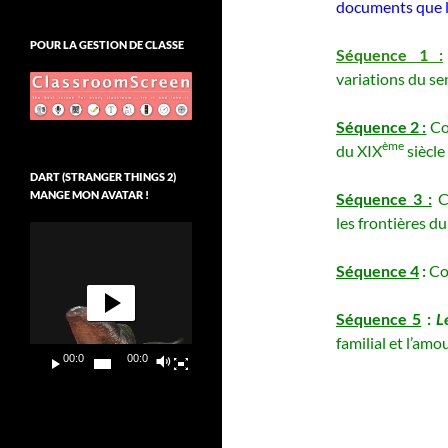
documents que le
POUR LA GESTION DE CLASSE
Séquence 1
:
variations du s
Séquence 2
:
Com
ème
du XIX
siècle
DART (STRANGER THINGS 2)
MANGE MON AVATAR !
Séquence 3
:
Co
les frontières du 
Lecteur
vidéo
Séquence 4
:
Com
Séquence 5
:
L
familial et l’amou
00:00
00:09