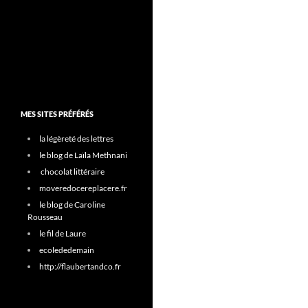
MES SITES PRÉFÉRÉS
la légèreté des lettres
le blog de Laïla Methnani
chocolat littéraire
moveredocereplacere.fr
le blog de Caroline
Rousseau
le fil de Laure
ecolededemain
http://flaubertandco.fr