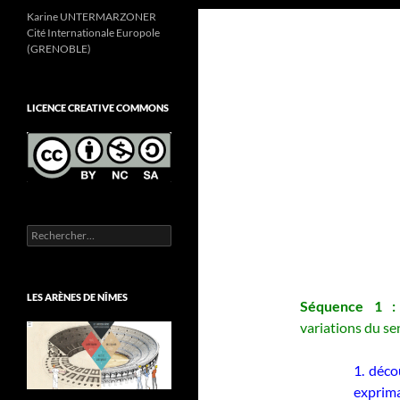
Karine UNTERMARZONER
Cité Internationale Europole
(GRENOBLE)
LICENCE CREATIVE COMMONS
Rechercher :
LES ARÈNES DE NÎMES
Séquence 1 :
variations du s
1. déco
exprima