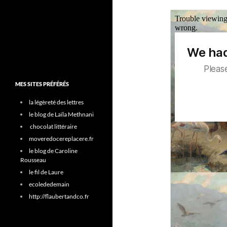
MES SITES PRÉFÉRÉS
la légèreté des lettres
le blog de Laïla Methnani
chocolat littéraire
moveredocereplacere.fr
le blog de Caroline
Rousseau
le fil de Laure
ecolededemain
http://flaubertandco.fr