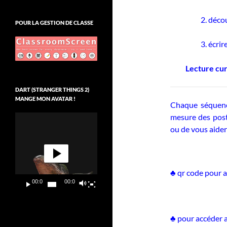
2. déco
POUR LA GESTION DE CLASSE
3. écri
Lecture cu
DART (STRANGER THINGS 2)
MANGE MON AVATAR !
Chaque séquence
mesure des post
Lecteur
vidéo
ou de vous aider 
♣ qr code pour 
00:00
00:09
♣ pour accéder a