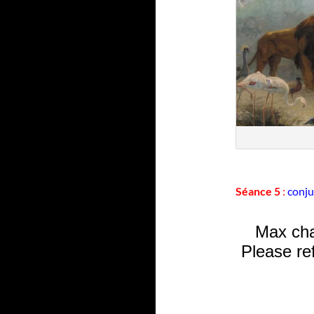
Séance 5
:
conju