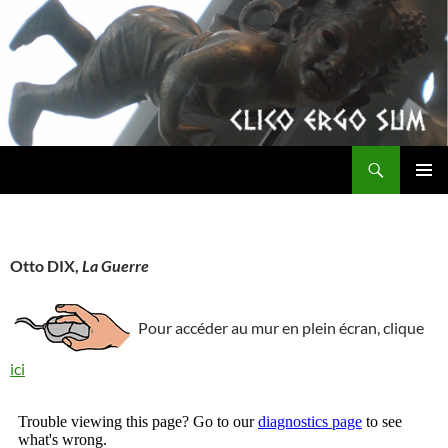
Aller
au
contenu
Recherche
clicoergosum
MENU
PRINCI
Otto DIX,
La Guerre
Pour accéder au mur en plein écran, clique
ici