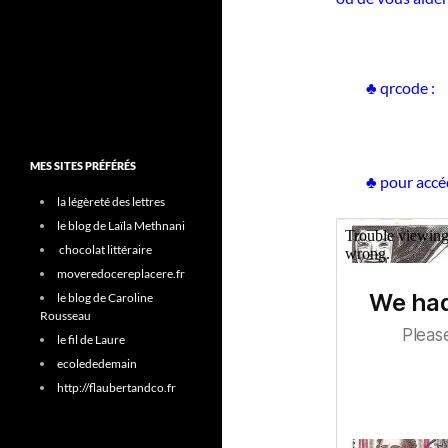
♣ qrcode :
MES SITES PRÉFÉRÉS
♣ pour accéd
la légèreté des lettres
le blog de Laïla Methnani
chocolat littéraire
moveredocereplacere.fr
le blog de Caroline
Rousseau
le fil de Laure
ecolededemain
http://flaubertandco.fr