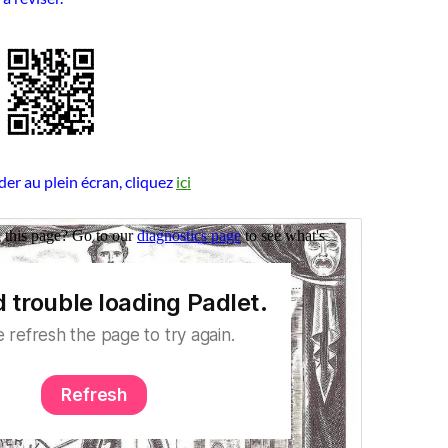
er au plein écran, cliquez
ici