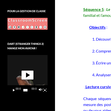
Séquence 5
:
Le
POUR LA GESTION DE CLASSE
familial et l’amou
Objectifs
:
1. Découvrir c
DART (STRANGER THINGS 2)
MANGE MON AVATAR !
2.
Comprend
Lecteur
vidéo
3. Écrire une 
4. Analyser des
Lecture cursi
00:00
00:09
Chaque séquence
mesure des post
ou de vous aider 