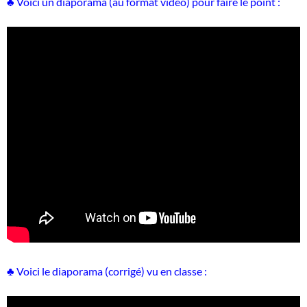
♣ Voici un diaporama (au format vidéo) pour faire le point :
♣ Voici le diaporama (corrigé) vu en classe :